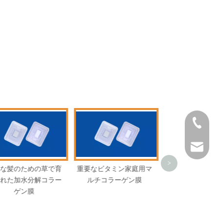
+86 757
service@
>
要なビタミン家庭用マ
加水分解タンパク質家庭
女性のための
ルチコラーゲン膜
用ビタミンCコラーゲン膜
ンパク質無香
ン膜