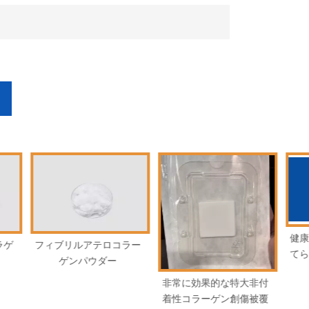
健康な髪のための草で育
重
コラー
てられた加水分解コラー
ゲン膜
非常に効果的な特大非付
着性コラーゲン創傷被覆