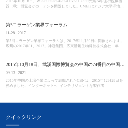
2015年10月18日、Wuhan International Expo Centerの第74中国の医療機
器（秋）博覧会がカーテンを開設しました。CMEFはアジア太平洋地域
最大の医療機器展示会です。このイベントに会うために、医療機器業界
のリーダーとして才能があり、この出展者のラインナップを慎重にレイ
アウトしました：NE
第5コラーゲン業界フォーラム
11-28
2017
第5回コラーゲン業界フォーラムは、2017年11月30日に開催されます。
広州の2017年01、2017。神冠集団、広東勝馳生物科技株式会社、年間
の年次イベントをスポンサーしています。
2015年10月18日、武漢国際博覧会の中国の74番目の中国の医療機器（秋）の博覧会はカーテンを開設しました、CMEFはアジア太平洋地域最大の医療機器展です。これを満たすために
09-13
2021
2015年中国の上場企業によって組織されたCBNは、2015年12月29日を
務めました。インターネット+、インテリジェントな製作者
クイックリンク