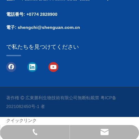
電話番号: +0774 2828900
電子:
shengchi@shenguan.com.cn
で私たちを見つけてください
著作権
広東勝利生物技術有限公司
無断転載禁
粤ICP备

2021082450号-1
者
クイックリンク
service@victorybio.com
+86 757 8561 9788