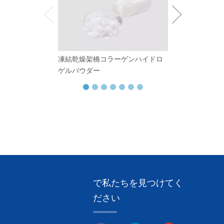
凍結乾燥架橋コラーゲンハイドロ
フィブリルアテ
ゲルパウダー
ー
で私たちを見つけてく
ださい