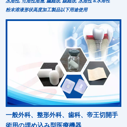
水溶性
,
可溶性溶液
,
繊維状
,
線維状
,
水溶性
&水溶性
粉末溶液形状高度加工製品以下用途使用
一般外科、整形外科、歯科、帝王切開手
術用の埋め込み型医療機器