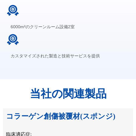
6000m²のクリーンルーム設備2室
カスタマイズされた製造と技術サービスを提供
当社の関連製品
コラーゲン創傷被覆材(スポンジ)
コラーゲン骨移植片（整形外科）
コラーゲン膜
コラーゲン骨移植片（歯科用）
コラーゲンプラグ（歯科用）
コラーゲンダーマルフィラー
臨床適応症:
臨床適応症:
臨床適応症:
臨床適応症:
臨床適応症:
臨床適応症: