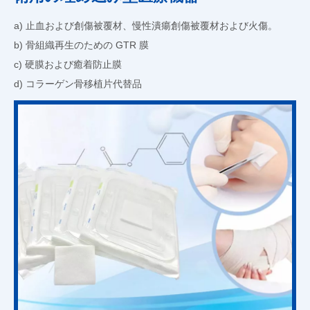
a) 止血および創傷被覆材、慢性潰瘍創傷被覆材および火傷。
b) 骨組織再生のための GTR 膜
c) 硬膜および癒着防止膜
d) コラーゲン骨移植片代替品