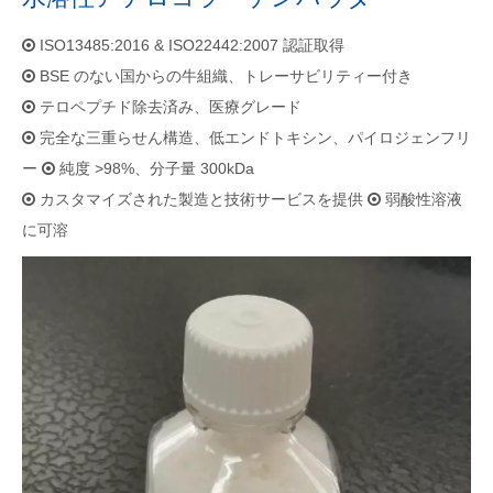
ISO13485:2016 & ISO22442:2007 認証取得

BSE のない国からの牛組織、トレーサビリティー付き

テロペプチド除去済み、医療グレード

完全な三重らせん構造、低エンドトキシン、パイロジェンフリ

ー
純度 >98%、分子量 300kDa

カスタマイズされた製造と技術サービスを提供
弱酸性溶液


に可溶