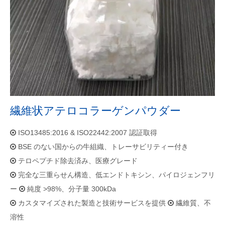
繊維状アテロコラーゲンパウダー
ISO13485:2016 & ISO22442:2007 認証取得

BSE のない国からの牛組織、トレーサビリティー付き

テロペプチド除去済み、医療グレード

完全な三重らせん構造、低エンドトキシン、パイロジェンフリ

ー
純度 >98%、分子量 300kDa

カスタマイズされた製造と技術サービスを提供
繊維質、不


溶性