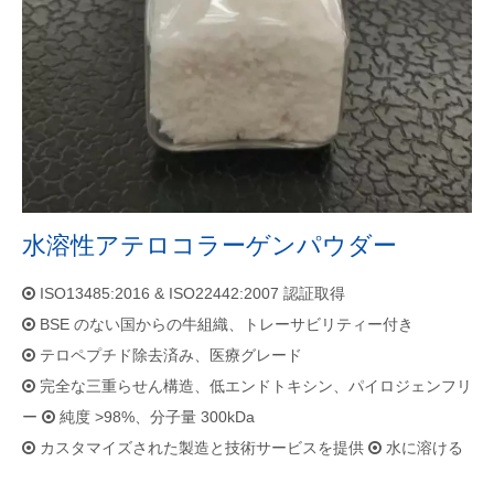
水溶性アテロコラーゲンパウダー
ISO13485:2016 & ISO22442:2007 認証取得

BSE のない国からの牛組織、トレーサビリティー付き

テロペプチド除去済み、医療グレード

完全な三重らせん構造、低エンドトキシン、パイロジェンフリ

ー
純度 >98%、分子量 300kDa

カスタマイズされた製造と技術サービスを提供
水に溶ける

