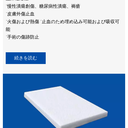
˙慢性潰瘍創傷、糖尿病性潰瘍、褥瘡
˙外傷性骨欠損の修復
˙歯科
˙歯槽骨欠損の修復と再生
˙抜歯および手術時の止血
˙皮下充填剤
˙皮膚外傷止血
˙先天性奇形による骨欠損または骨欠損の治療
— 歯周病における歯槽骨再生の治療
˙歯科インプラント手術前の歯槽骨修復
˙抜歯後の保存
˙真皮の容量を増やすために非外科的方法で皮下に移植可
˙火傷および熱傷 ˙止血のため埋め込み可能および吸収可
˙骨腫瘍欠損の修復
— インプラント手術前の歯槽骨の修復と再生
˙口腔手術後の組織修復
能
能
˙骨折癒合
˙整形外科
˙しわを滑らかにし、顔の欠陥を改善します
続きを読む
˙手術の傷跡防止
— 骨欠損と骨組織の再生
˙完璧な肌を作りましょう
続きを読む
続きを読む
続きを読む
続きを読む
続きを読む