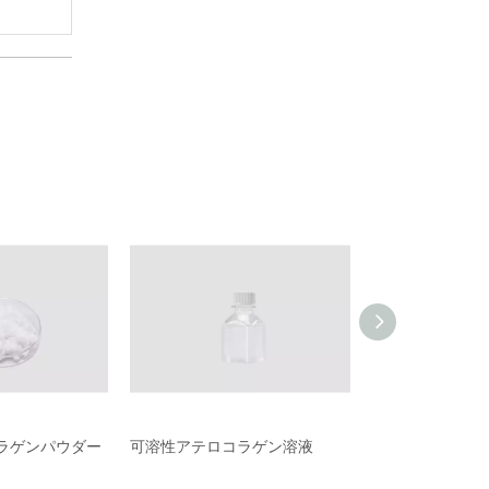
ラゲンパウダー
可溶性アテロコラゲン溶液
可溶性アテロコ