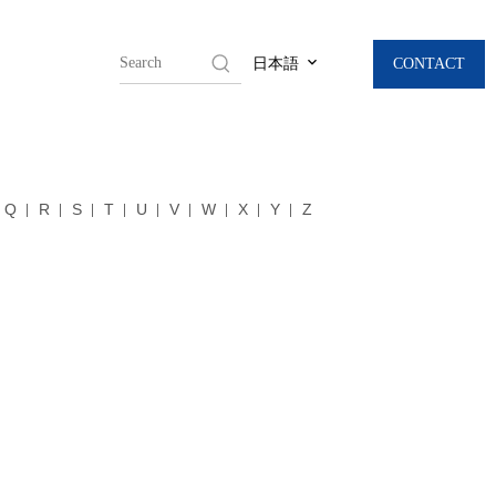
CONTACT
日本語
Q
R
S
T
U
V
W
X
Y
Z