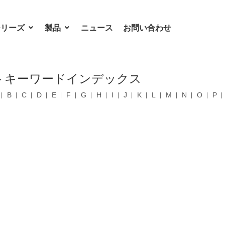
シリーズ
製品
ニュース
お問い合わせ
トキーワードインデックス
B
C
D
E
F
G
H
I
J
K
L
M
N
O
P