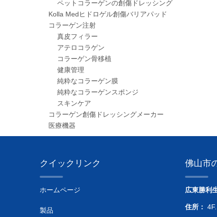
ペットコラーゲンの創傷ドレッシング
Kolla Medヒドロゲル創傷バリアパッド
コラーゲン注射
真皮フィラー
アテロコラゲン
コラーゲン骨移植
健康管理
純粋なコラーゲン膜
純粋なコラーゲンスポンジ
スキンケア
コラーゲン創傷ドレッシングメーカー
医療機器
クイックリンク
佛山市
ホームページ
広東勝利
住所：
4F.
製品