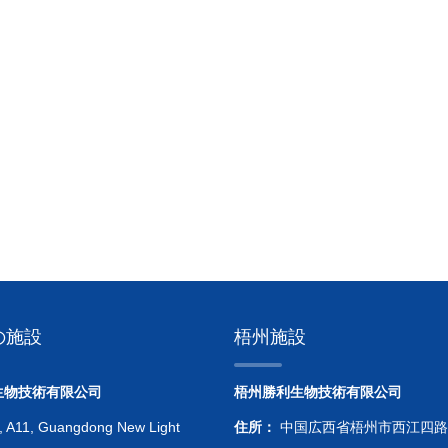
の施設
梧州施設
生物技術有限公司
梧州勝利生物技術有限公司
, A11, Guangdong New Light
住所：
中国広西省梧州市西江四路福