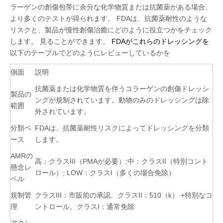
ラーゲンの創傷包帯に余分な化学物質または抗菌薬がある場合、
より多くのテストが得られます。 FDAは、抗菌薬耐性のような
リスクと、製品が慢性創傷治癒にどのように役立つかをチェック
します。 見ることができます。
FDAがこれらのドレッシングを
以下のテーブルでどのようにレビューしているかを
側面
説明
抗菌薬または化学物質を伴うコラーゲンの創傷ドレッシ
製品の
ングが規制されています。動物のみのドレッシングは除
範囲
外されています。
分類ベ
FDAは、抗菌薬耐性リスクによってドレッシングを分類
ース
します。
AMRの
高：クラスIII（PMAが必要）;中：クラスII（特別コント
懸念レ
ロール）; LOW：クラスI（多くの場合免除）
ベル
規制管
クラスIII：市販前の承認。クラスII：510（k） +特別なコ
理
ントロール。クラスI：通常免除