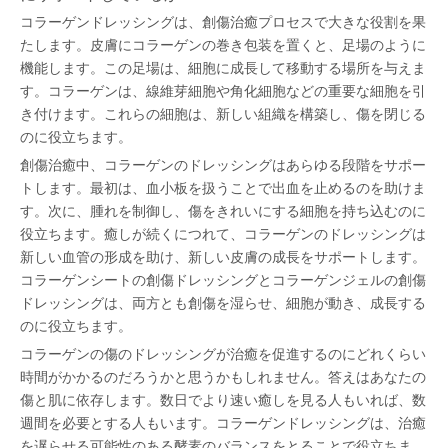
コラーゲンドレッシングは、創傷治癒プロセスで大きな役割を果
たします。皮膚にコラーゲンの巻き包装を置くと、足場のように
機能します。この足場は、細胞に成長して移動する場所を与えま
す。コラーゲンは、線維芽細胞や角化細胞などの重要な細胞を引
き付けます。これらの細胞は、新しい組織を構築し、傷を閉じる
のに役立ちます。
創傷治癒中、コラーゲンのドレッシングはあらゆる段階をサポー
トします。最初は、血小板を扱うことで出血を止めるのを助けま
す。次に、腫れを制御し、傷をきれいにする細胞を持ち込むのに
役立ちます。癒しが続くにつれて、コラーゲンのドレッシングは
新しい血管の形成を助け、新しい皮膚の成長をサポートします。
コラーゲンシートの創傷ドレッシングとコラーゲンジェルの創傷
ドレッシングは、両方とも創傷を湿らせ、細胞が動き、成長する
のに役立ちます。
コラーゲンの傷のドレッシングが治癒を促進するのにどれくらい
時間がかかるのだろうかと思うかもしれません。答えはあなたの
傷と肌に依存します。数日でより速い癒しを見る人もいれば、数
週間を必要とする人もいます。コラーゲンドレッシングは、治癒
を遅らせる可能性のある酵素のバランスをとることで役立ちま