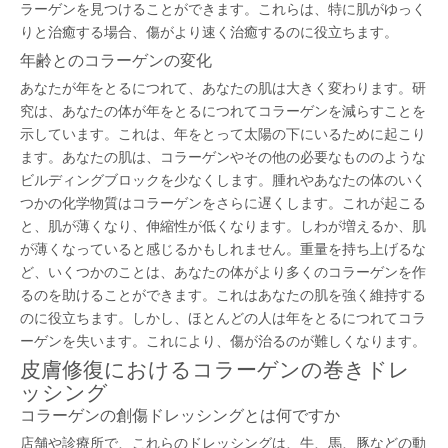
ラーゲンを見つけることができます。これらは、特に肌がゆっく
りと治癒する場合、傷がより速く治癒するのに役立ちます。
年齢とのコラーゲンの変化
あなたが年をとるにつれて、あなたの肌は大きく変わります。研
究は、あなたの体が年をとるにつれてコラーゲンを減らすことを
示しています。これは、年をとって太陽の下にいるために起こり
ます。あなたの肌は、コラーゲンやその他の必要なもののような
ビルディングブロックを少なくします。腫れやあなたの体のいく
つかの化学物質はコラーゲンをさらに遅くします。これが起こる
と、肌が薄くなり、伸縮性が低くなります。しわが増えるか、肌
が薄くなっていると感じるかもしれません。重量を持ち上げるな
ど、いくつかのことは、あなたの体がより多くのコラーゲンを作
るのを助けることができます。これはあなたの肌を強く維持する
のに役立ちます。しかし、ほとんどの人は年をとるにつれてコラ
ーゲンを失います。これにより、傷が治るのが難しくなります。
皮膚修復におけるコラーゲンの巻きドレ
ッシング
コラーゲンの創傷ドレッシングとは何ですか
店舗や診療所で、これらのドレッシングは、牛、馬、豚などの動