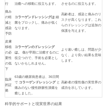
行
治癒への移動に役立ちます。
させるのに役立ちます。
痛み
高齢者は、感染と痛みのリ
の軽
コラーゲンドレッシングは
細
スクが高くなります。これ
減と
菌をブロックし、痛みが低く
らのドレッシングは追加の
感染
なります。
保護を与えます。
予防
皮膚
移植
コラーゲンのドレッシング
より速い癒しは、問題が少
の必
は、
傷が早期に治癒するのに
なく、より良い結果を意味
要性
役立つので、手術を必要とし
します。
の低
ないかもしれません。
下
63歳の糖尿病患者は、36日間
臨床
で
コラーゲンドレッシング
と
高齢者の慢性傷の実世界の
的証
痛みのない慢性静脈性潰瘍を
成功を示しています。
拠
癒しました。
科学的サポートと現実世界の結果