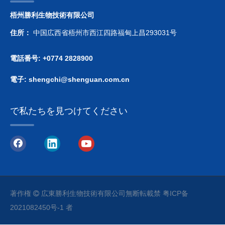
梧州勝利生物技術有限公司
住所：
中国広西省梧州市西江四路福甸上昌293031号
電話番号: +0774 2828900
電子:
shengchi@shenguan.com.cn
で私たちを見つけてください
著作権
広東勝利生物技術有限公司
無断転載禁
粤ICP备

2021082450号-1
者