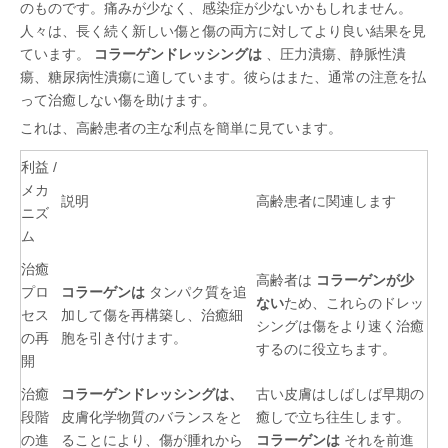
のものです。痛みが少なく、感染症が少ないかもしれません。
人々は、長く続く新しい傷と傷の両方に対してより良い結果を見
ています。
コラーゲンドレッシングは
、圧力潰瘍、静脈性潰
瘍、糖尿病性潰瘍に適しています。彼らはまた、通常の注意を払
って治癒しない傷を助けます。
これは、高齢患者の主な利点を簡単に見ています。
利益 /
メカ
説明
高齢患者に関連します
ニズ
ム
治癒
高齢者は
コラーゲンが少
プロ
コラーゲンは
タンパク質を追
ない
ため、これらのドレッ
セス
加して傷を再構築し、治癒細
シングは傷をより速く治癒
の再
胞を引き付けます。
するのに役立ちます。
開
治癒
コラーゲンドレッシングは、
古い皮膚はしばしば早期の
段階
皮膚化学物質のバランスをと
癒しで立ち往生します。
の進
ることにより、傷が腫れから
コラーゲンは
それを前進