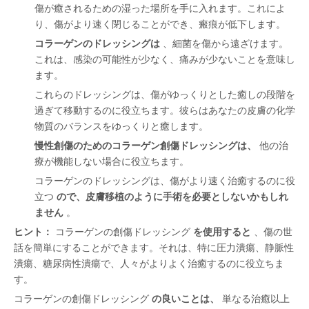
傷が癒されるための湿った場所を手に入れます。これによ
り、傷がより速く閉じることができ、瘢痕が低下します。
コラーゲンのドレッシングは
、細菌を傷から遠ざけます。
これは、感染の可能性が少なく、痛みが少ないことを意味し
ます。
これらのドレッシングは、傷がゆっくりとした癒しの段階を
過ぎて移動するのに役立ちます。彼らはあなたの皮膚の化学
物質のバランスをゆっくりと癒します。
慢性創傷のためのコラーゲン創傷ドレッシングは、
他の治
療が機能しない場合に役立ちます。
コラーゲンのドレッシングは、傷がより速く治癒するのに役
立つ
ので、皮膚移植のように手術を必要としないかもしれ
ません
。
ヒント：
コラーゲンの創傷ドレッシング
を使用すると
、傷の世
話を簡単にすることができます。それは、特に圧力潰瘍、静脈性
潰瘍、糖尿病性潰瘍で、人々がよりよく治癒するのに役立ちま
す。
コラーゲンの創傷ドレッシング
の良いことは、
単なる治癒以上