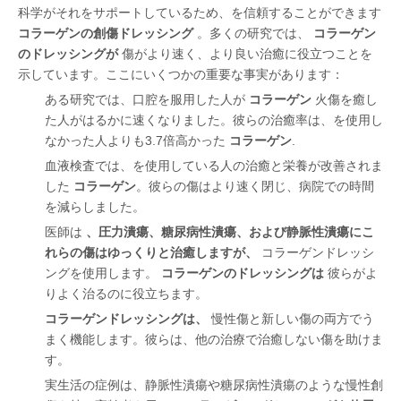
科学がそれをサポートしているため、を信頼することができます
コラーゲンの創傷ドレッシング
。多くの研究では、
コラーゲン
のドレッシングが
傷がより速く、より良い治癒に役立つことを
示しています。ここにいくつかの重要な事実があります：
ある研究では、口腔を服用した人が
コラーゲン
火傷を癒し
た人がはるかに速くなりました。彼らの治癒率は、を使用し
なかった人よりも3.7倍高かった
コラーゲン
.
血液検査では、を使用している人の治癒と栄養が改善されま
した
コラーゲン
。彼らの傷はより速く閉じ、病院での時間
を減らしました。
医師は
、圧力潰瘍、糖尿病性潰瘍、および静脈性潰瘍にこ
れらの傷はゆっくりと治癒しますが、
コラーゲンドレッシ
ングを使用します。
コラーゲンのドレッシングは
彼らがよ
りよく治るのに役立ちます。
コラーゲンドレッシングは、
慢性傷と新しい傷の両方でう
まく機能します。彼らは、他の治療で治癒しない傷を助けま
す。
実生活の症例は、静脈性潰瘍や糖尿病性潰瘍のような慢性創