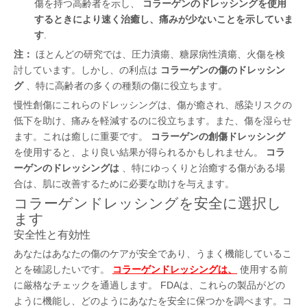
傷を持つ高齢者を示し、
コラーゲンのドレッシングを使用
するときにより速く治癒し、痛みが少ないことを示していま
す
.
注：
ほとんどの研究では、圧力潰瘍、糖尿病性潰瘍、火傷を検
討しています。しかし、の利点は
コラーゲンの傷のドレッシン
グ
、特に高齢者の多くの種類の傷に役立ちます。
慢性創傷にこれらのドレッシングは、傷が癒され、感染リスクの
低下を助け、痛みを軽減するのに役立ちます。また、傷を湿らせ
ます。これは癒しに重要です。
コラーゲンの創傷ドレッシング
を使用すると、より良い結果が得られるかもしれません。
コラ
ーゲンのドレッシングは
、特にゆっくりと治癒する傷がある場
合は、肌に改善するために必要な助けを与えます。
コラーゲンドレッシングを安全に選択し
ます
安全性と有効性
あなたはあなたの傷のケアが安全であり、うまく機能しているこ
とを確認したいです。
コラーゲンドレッシングは、
使用する前
に厳格なチェックを通過します。 FDAは、これらの製品がどの
ように機能し、どのようにあなたを安全に保つかを調べます。コ