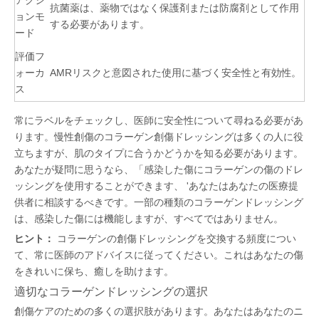
アクシ
抗菌薬は、薬物ではなく保護剤または防腐剤として作用
ョンモ
する必要があります。
ード
評価フ
ォーカ
AMRリスクと意図された使用に基づく安全性と有効性。
ス
常にラベルをチェックし、医師に安全性について尋ねる必要があ
ります。慢性創傷のコラーゲン創傷ドレッシングは多くの人に役
立ちますが、肌のタイプに合うかどうかを知る必要があります。
あなたが疑問に思うなら、「感染した傷にコラーゲンの傷のドレ
ッシングを使用することができます、 'あなたはあなたの医療提
供者に相談するべきです。一部の種類のコラーゲンドレッシング
は、感染した傷には機能しますが、すべてではありません。
ヒント：
コラーゲンの創傷ドレッシングを交換する頻度につい
て、常に医師のアドバイスに従ってください。これはあなたの傷
をきれいに保ち、癒しを助けます。
適切なコラーゲンドレッシングの選択
創傷ケアのための多くの選択肢があります。あなたはあなたのニ