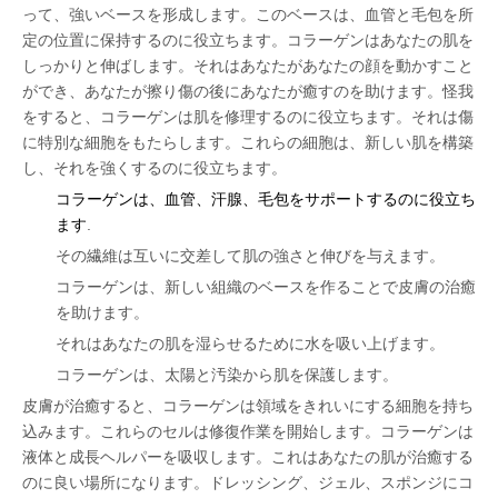
って、強いベースを形成します。このベースは、血管と毛包を所
定の位置に保持するのに役立ちます。コラーゲンはあなたの肌を
しっかりと伸ばします。それはあなたがあなたの顔を動かすこと
ができ、あなたが擦り傷の後にあなたが癒すのを助けます。怪我
をすると、コラーゲンは肌を修理するのに役立ちます。それは傷
に特別な細胞をもたらします。これらの細胞は、新しい肌を構築
し、それを強くするのに役立ちます。
コラーゲンは、血管、汗腺、毛包をサポートするのに役立ち
ます
.
その繊維は互いに交差して肌の強さと伸びを与えます。
コラーゲンは、新しい組織のベースを作ることで皮膚の治癒
を助けます。
それはあなたの肌を湿らせるために水を吸い上げます。
コラーゲンは、太陽と汚染から肌を保護します。
皮膚が治癒すると、コラーゲンは領域をきれいにする細胞を持ち
込みます。これらのセルは修復作業を開始します。コラーゲンは
液体と成長ヘルパーを吸収します。これはあなたの肌が治癒する
のに良い場所になります。ドレッシング、ジェル、スポンジにコ