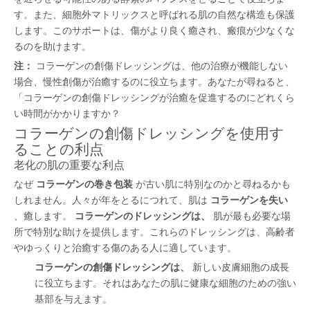
す。また、細胞外マトリックスと呼ばれる肌の自然な構造も保護
します。このサポートは、傷がより良く癒され、瘢痕が少なくな
るのを助けます。
注：
コラーゲンの創傷ドレッシングは、他の治療が機能しない
場合、慢性創傷が治癒するのに役立ちます。あなたが尋ねると、
「コラーゲンの創傷ドレッシングが治癒を促進するのにどれくら
い時間がかかりますか？
コラーゲンの創傷ドレッシングを使用す
ることの利点
老化の肌の重要な利点
なぜ
コラーゲンの巻き包装
が古い肌に特別なのかと尋ねるかも
しれません。人々が年をとるにつれて、肌は
コラーゲンを失い
、癒します。
コラーゲンのドレッシングは、
肌が最も必要な場
所で特別な助けを提供します。これらのドレッシングは、高齢者
やゆっくりと治癒する傷のある人に適しています。
コラーゲンの創傷ドレッシングは、
新しい皮膚細胞の成長
に役立ちます。それはあなたの肌に健康な細胞のための強い
基部を与えます。