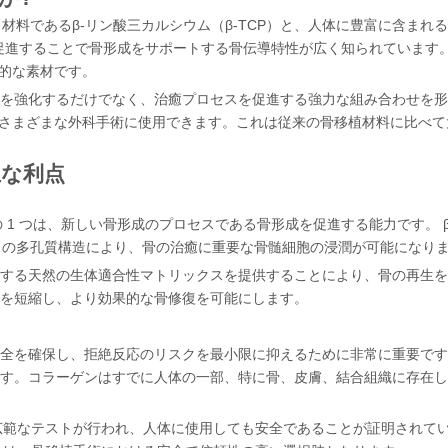
材料であるβ-リン酸三カルシウム（β-TCP）と、人体に豊富に含まれ
長を促進することで骨形成をサポートする骨伝導特性が広く知られていま
的な素材です。
性を強化するだけでなく、治癒プロセスを促進する強力な組み合わせを形成
さまざまな外科手術に使用できます。これは従来の骨移植材料に比べて
主な利点
の 1 つは、新しい骨形成のプロセスである骨形成を促進する能力です。 β
CP の多孔質構造により、骨の治癒に重要な骨髄細胞の浸潤が可能になり
る天然の生体適合性マトリックスを提供することにより、骨の再生をさら
を短縮し、より効果的な骨修復を可能にします。
を確保し、拒絶反応のリスクを最小限に抑えるために非常に重要です。 
す。コラーゲンはすでに人体の一部、特に骨、皮膚、結合組織に存在し
、広範なテストが行​​われ、人体に使用しても安全であることが証明され