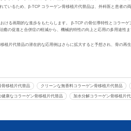
ているため、β-TCP コラーゲン骨移植片代替品は、外科医と患者の
における画期的な進歩をもたらします。 β-TCP の骨伝導特性とコラ
癒の促進と合併症の軽減から、機械的特性の向上と応用の多用途性まで、
ン骨移植片代替品の潜在的な応用例はさらに拡大すると予想され、骨の再
料骨移植片代替品
クリーンな無香料コラーゲン骨移植片代替品
の健康なコラーゲン骨移植片代替品
加水分解コラーゲン骨移植片代