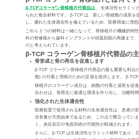
β-TCPコラーゲン骨移植片代替品は
、生体活性セラミック
られた複合材料です。 β-TCP は、新しい骨細胞の成
し、優れた生体適合性を備えているため、医療用途に理想
これら 2 つの材料は一緒になって、骨移植片の機械的特
科の骨修復から歯科インプラントや頭蓋顔面の再建まで、
のと考えられています。
β-TCP コラーゲン骨移植片代替品の
骨形成と骨の再生を促進します
β-TCP コラーゲン骨移植片代替品の最も重要な利点
胞) の付着と増殖のための足場を提供します。 β-T
移植片のコラーゲン成分は、細胞の付着と成長を促進す
合わせは、骨再生に最適な環境を作り出し、治癒時間
強化された生体適合性
医療処置で使用される材料の生体適合性は、患者の安全
含有量が天然由来であるため、この点で際立っていま
く、炎症反応や免疫拒絶の可能性が軽減されます。
さらに、β-TCP は生体活性セラミック材料であり