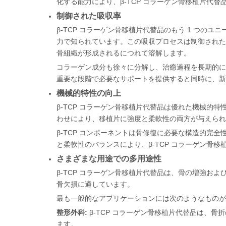
化する能力により、β-TCP コラーゲン骨移植片代
制御された吸収率
β-TCP コラーゲン骨移植片代替品のもう 1 つの
力で知られています。この吸収プロセスは制御された
骨組織が形成されるにつれて溶解します。
コラーゲン成分も徐々に分解し、治癒過程を長期的に
重要な段階で必要なサポートを提供すると同時に、新
機械的特性の向上
β-TCP コラーゲン骨移植片代替品は優れた機械的
わせにより、移植片に強度と柔軟性の両方が与えられ
β-TCP コンポーネントは骨修復に必要な構造的
と柔軟性のバランスにより、β-TCP コラーゲン
さまざまな用途での多用途性
β-TCP コラーゲン骨移植片代替品は、骨の増強
骨欠損に適しています。
最も一般的なアプリケーションには次のようなものが
整形外科:
β-TCP コラーゲン骨移植片代替品は、
ます。