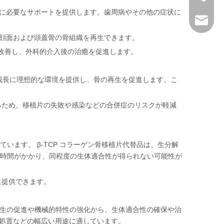
トに必要なサポートを提供します。歯周病やその他の症状に
service@
て顔面および頭蓋骨の骨組織を再生できます。
改善し、外科的介入後の治癒を促進します。
と成長に理想的な環境を提供し、骨の再生を促進します。こ
れるため、移植片の失敗や感染などの合併症のリスクが軽減
ます。 β-TCP コラーゲン骨移植片代替品は、生分解
時間がかかり、同程度の生体適合性が得られない可能性が
に提供できます。
骨再生の促進や機械的特性の強化から、生体適合性の確保や治
処置などの幅広い用途に適しています。