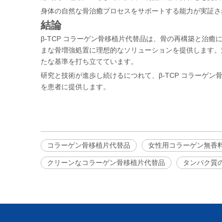
身体の自然な骨治癒プロセスをサポートする能力が実証され
結論
β-TCP コラーゲン骨移植片代替品は、骨の再構築と治癒
まな骨増強処置に理想的なソリューションを提供します。治
たな基準を打ち立てています。
研究と技術が進歩し続けるにつれて、β-TCP コラーゲ
を患者に提供します。
コラーゲン骨移植片代替品
女性用コラーゲン無香
クリーンなコラーゲン骨移植片代替品
タンパク質