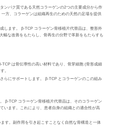
るタンパク質である天然コラーゲンの2つの主要成分から作
す。一方、コラーゲンは組織再生のための天然の足場を提供
します。 β-TCP コラーゲン骨移植片代替品は、整形外
大幅な改善をもたらし、骨再生の分野で革新をもたらすも
-TCP は骨伝導性の高い材料であり、骨芽細胞 (骨形成細
ます。
にサポートします。 β-TCP とコラーゲンのこの組み
β-TCP コラーゲン骨移植片代替品は、そのコラーゲン
ています。これにより、患者自身の組織との適合性が高
ています。副作用を引き起こすことなく自然な骨構造と一体