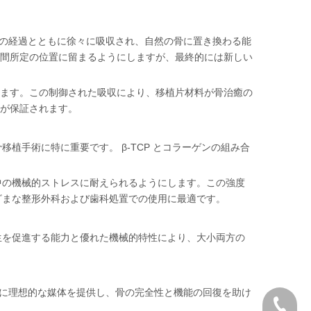
、時間の経過とともに徐々に吸収され、自然の骨に置き換わる能
間所定の位置に留まるようにしますが、最終的には新しい
ます。この制御された吸収により、移植片材料が骨治癒の
が保証されます。
植手術に特に重要です。 β-TCP とコラーゲンの組み合
ス中の機械的ストレスに耐えられるようにします。この強度
まざまな整形外科および歯科処置での使用に最適です。
再生を促進する能力と優れた機械的特性により、大小両方の
生に理想的な媒体を提供し、骨の完全性と機能の回復を助け
+86 757