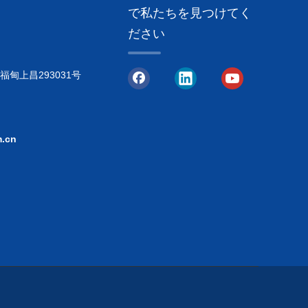
で私たちを見つけてく
ださい
甸上昌293031号
.cn