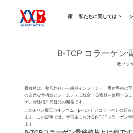
家
私たちに関しては
Β-TCP コラーゲ
数ブラ
骨移植は、整形外科から歯科インプラント、再建手術に至
の自然な骨構造とシームレスに統合する素材を使用すること
ゲン骨移植片代替品の開発です。
このβ-リン酸三カルシウム（β-TCP）とコラーゲンの
ます。この記事では、骨再生におけるβ-TCPコラーゲ
ます。
β-TCPコラーゲン骨移植片とは何です