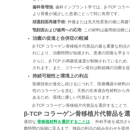
歯科骨増強:
歯科インプラント学では、β-TCP コ
より骨量が減少した患者にとって特に有用です。
頭蓋顔面再建手術:
外傷または先天性変形の後に再建
顎顔面および歯周への応用:
この材料は歯周病治療に
治癒の促進と合併症の軽減
β-TCP コラーゲン骨移植片代替品の最も重要な利
れにより、治癒時間が短縮され、患者の回復も早まり
さらに、β-TCP の再吸収速度が制御されている
されます。また、コラーゲン成分は軟組織の治癒を促
持続可能性と環境上の利点
医療技術が進化し続けるにつれて、医療機器や材料の持
性のコラーゲンを含む、天然の生体適合性材料から作
あるため、環境に優しい代替品となります。
β-TCP コラーゲン骨移植片代替品を選択すること
β-TCP コラーゲン骨移植片代替品を
適切な
骨移植材料を選択することは
、外科手術を成功させ
癒時間の短縮に至るまで、独自の利点の組み合わせを提供