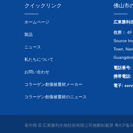
クイックリンク
佛山市
ホームページ
広東勝利
住所：
4F.
製品
Source Ind
ニュース
Town, Nanh
Guangdong
私たちについて
電話番号: +
お問い合わせ
携帯電話: +
コラーゲン創傷被覆材メーカー
電子:
ser
コラーゲン創傷被覆材のニュース
著作権
広東勝利生物技術有限公司
無断転載禁
粤ICP备20
