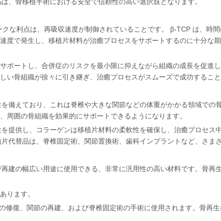
替品は、骨移植手術における安全で信頼性の高い選択肢となります。
ユニークな利点は、再吸収速度が制御されていることです。 β-TCP は
速度で発生し、移植片材料が治癒プロセスをサポートするのに十分な期
サポートし、合併症のリスクを最小限に抑えながら組織の成長を促進し
しい骨組織が徐々に引き継ぎ、治癒プロセスがスムーズで成功すること
特性を備えており、これは脊椎や大きな関節などの体重がかかる領域での骨移
、周囲の骨組織を効果的にサポートできるようになります。
完全性を提供し、コラーゲンは移植片材料の柔軟性を確保し、治癒プロセ
骨移植片代替品は、脊椎固定術、関節置換術、歯科インプラントなど、さ
および再建の幅広い用途に使用できる、非常に汎用性の高い材料です。骨
あります。
骨折の修復、関節の再建、および脊椎固定術の手術に使用されます。骨再