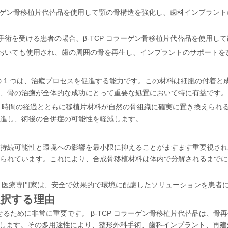
ラーゲン骨移植片代替品を使用して顎の骨構造を強化し、歯科インプラン
手術を受ける患者の場合、β-TCP コラーゲン骨移植片代替品を使用し
おいても使用され、歯の周囲の骨を再生し、インプラントのサポートを
点の 1 つは、治癒プロセスを促進する能力です。この材料は細胞の付着
、骨の治癒が全体的な成功にとって重要な処置において特に有益です。
ため、時間の経過とともに移植片材料が自然の骨組織に確実に置き換えら
進し、術後の合併症の可能性を軽減します。
続可能性と環境への影響を最小限に抑えることがますます重要視されてい
られています。これにより、合成骨移植材料は体内で分解されるまでに
で、医療専門家は、安全で効果的で環境に配慮したソリューションを患者
選択する理由
るために非常に重要です。 β-TCP コラーゲン骨移植片代替品は、
します。その多用途性により、整形外科手術、歯科インプラント、再建